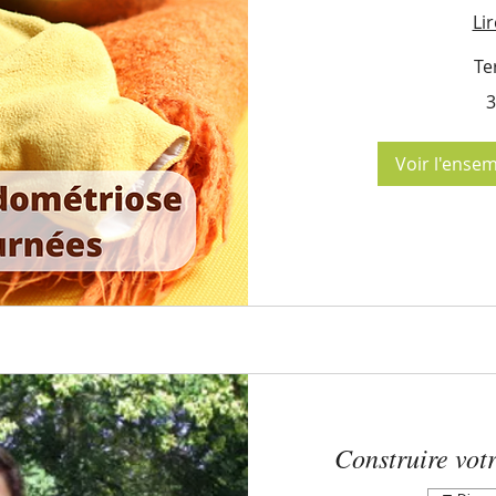
Lir
Te
350
3
euros
Voir l'ense
Construire vot