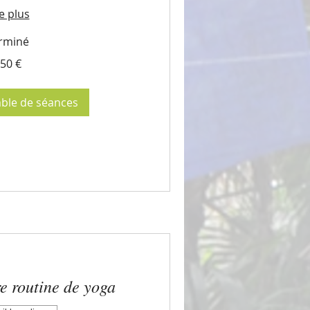
e plus
rminé
50 €
mble de séances
re routine de yoga