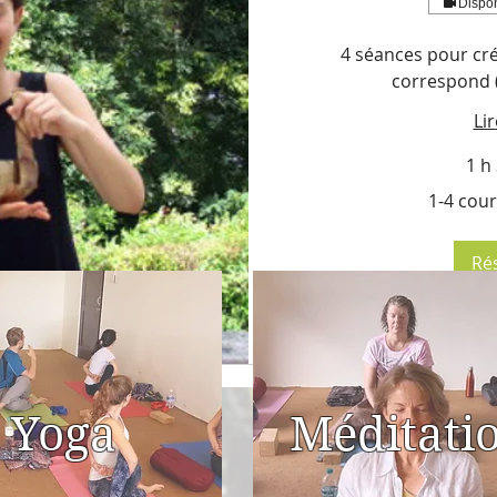
Dispon
4 séances pour cré
correspond (
Lir
1 h
1-
1-4 cour
4
cours
>
60-
300€
Ré
Yoga
Méditati