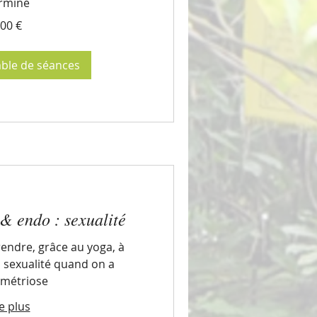
rminé
00 €
mble de séances
& endo : sexualité
endre, grâce au yoga, à
 sexualité quand on a
ométriose
e plus