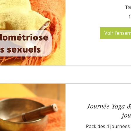
Te
100
1
euros
Voir l'ense
Journée Yoga &
jo
Pack des 4 journées