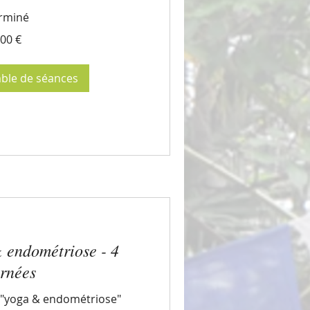
rminé
00 €
mble de séances
 endométriose - 4
urnées
 "yoga & endométriose"