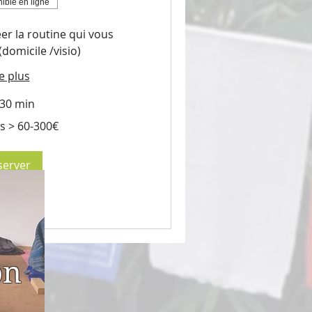
ible en ligne
er la routine qui vous
domicile /visio)
e plus
 30 min
s > 60-300€
server
on