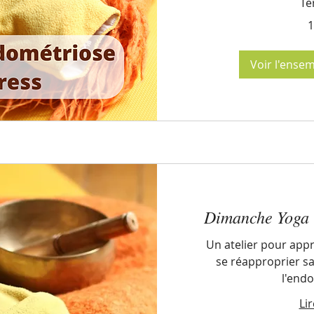
Te
100
1
euros
Voir l'ense
Dimanche Yoga 
Un atelier pour appr
se réapproprier sa
l'end
Lir