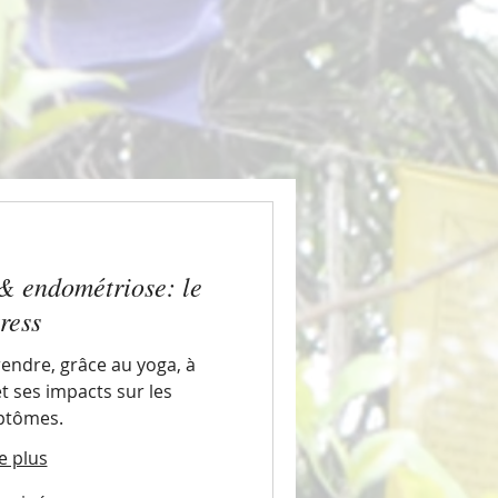
 endométriose: le
tress
endre, grâce au yoga, à
et ses impacts sur les
ptômes.
e plus