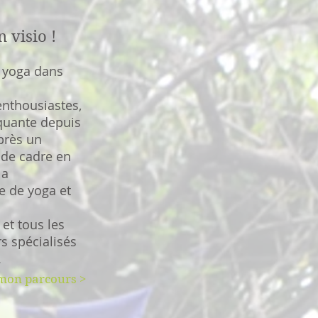
 visio !
e yoga dans
enthousiastes,
iquante depuis
près un
e de cadre en
la
e de yoga et
et tous les
s spécialisés
.
 mon parcours >