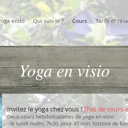
Yoga endo
Qui suis-je ?
Cours
Tarifs et rés
Yoga en visio
A
Invitez le yoga chez vous !
[Pas de cours e
Deux cours hebdomadaires de yoga en visio :
- le lundi matin, 7h30, pour 45 min, histoire de bi