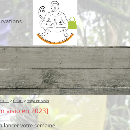
ervations
ccueil
>
Cours
>
Yoga en visio
n visio en 2023]
en lancer votre semaine