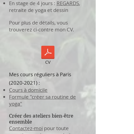
En stage de 4 jours :
REGARDS
,
retraite de yoga et dessin
Pour plus de détails, vous
trouverez ci-contre mon CV.
CV
Mes cours réguliers à Paris
(2020-2021)
:
Cours à domicile
Formule "créer sa routine de
yoga"
Créer des ateliers bien-être
ensemble
Contactez-moi
pour toute