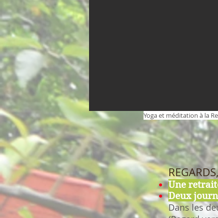
Yoga et méditation à la R
REGARDS, 
Une retrait
Deux journ
Dans les deu