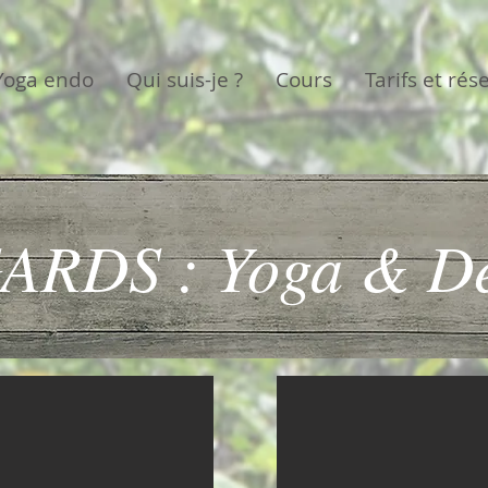
Yoga endo
Qui suis-je ?
Cours
Tarifs et rés
ARDS : Yoga & De