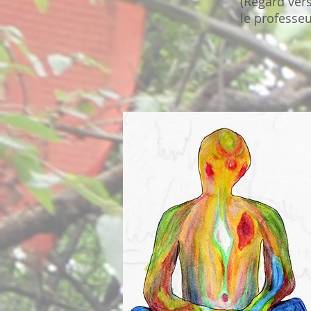
(Regard vers
le professe