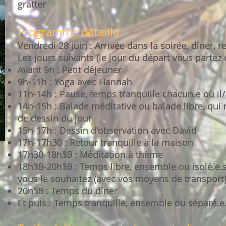
gratter
gratter
Programme détaillé
Programme détaillé
Vendredi 28 juin : Arrivée dans la soirée, dîner, 
Vendredi 28 juin : Arrivée dans la soirée, dîner, 
Les jours suivants (le jour du départ vous partez
Les jours suivants (le jour du départ vous partez
Avant 9h : Petit déjeuner
Avant 9h : Petit déjeuner
9h-11h : Yoga avec Hannah
9h-11h : Yoga avec Hannah
11h-14h : Pause, temps tranquille chacun.e où il/
11h-14h : Pause, temps tranquille chacun.e où il/
14h-15h : Balade méditative ou balade libre, qui 
14h-15h : Balade méditative ou balade libre, qui 
de dessin du jour
de dessin du jour
15h-17h : Dessin d'observation avec David
15h-17h : Dessin d'observation avec David
17h-17h30 : Retour tranquille à la maison
17h-17h30 : Retour tranquille à la maison
17h30-18h15 : Méditation à thème
17h30-18h30 : Méditation à thème
18h15-20h15 : Temps libre, ensemble ou isolé.e.s
18h30-20h30 : Temps libre, ensemble ou isolé.e.s
vous le souhaitez (avec vos moyens de transport
vous le souhaitez (avec vos moyens de transport
20h15 : Temps du dîner
20h30 : Temps du dîner
Et puis : Temps tranquille, ensemble ou séparé.e.s
Et puis : Temps tranquille, ensemble ou séparé.e.s