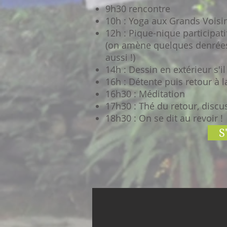
9h30 rencontre
10h : Yoga aux Grands Voisi
12h : Pique-nique participat
(on amène quelques denrées
aussi !)
14h : Dessin en extérieur s'i
16h : Détente puis retour à 
16h30 : Méditation
17h30 : Thé du retour, discus
18h30 : On se dit au revoir !
S