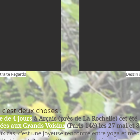
etraite Regards
Dessin 
c'est deux choses :
e de 4 jours
à Arçais (près de La Rochelle) cet
été
ées aux Grands Voisins
(Paris 14è) les 27 mai et 8
x cas, c'est une joyeuse rencontre entre yoga et méd