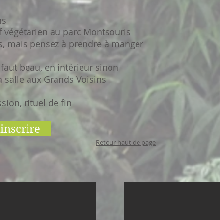
ns
if végétarien au parc Montsouris
, mais pensez à prendre à manger
l faut beau, en intérieur sinon
la salle aux Grands Voisins
sion, rituel de fin
'inscrire
Retour haut de page