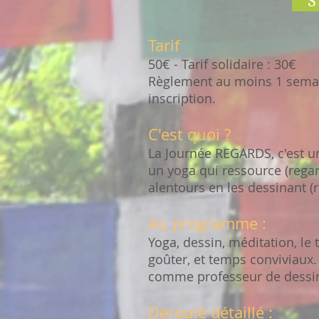
S
Tarif
50€ - Tarif solidaire : 30€
Règlement au moins 1 semai
inscription.
C'est quoi ?
La Journée REGARDS, c'est u
un yoga qui ressource (regard
alentours en les dessinant (r
Au programme :
Yoga, dessin, méditation, le
goûter, et temps conviviaux
comme professeur de dessi
Déroulé détaillé :