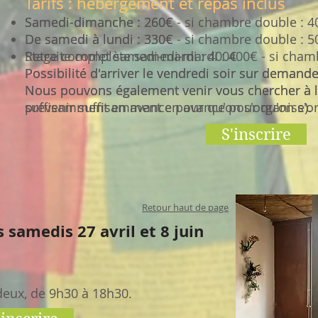
Tarifs : hébergement et repas inclus
Tarifs : hébergement et repas inclus
Samedi-dimanche : 260€
Samedi-dimanche : 260€ - si chambre double : 4
De samedi à lundi : 330€
De samedi à lundi : 330€ - si chambre double : 5
Stage complet samedi-mardi : 400€
Retraite complète samedi-mardi : 400€ - si cham
Possibilité d'arriver le vendredi soir sur demand
Possibilité d'arriver le vendredi soir sur demand
Nous pouvons également venir vous chercher à la 
Nous pouvons également venir vous chercher à la 
suffisamment en avance pour qu'on s'organise).
prévenir suffisamment en avance pour qu'on s'or
S'inscrire
Retour haut de page
 samedis 27 avril et 8 juin
deux, de 9h30 à 18h30.