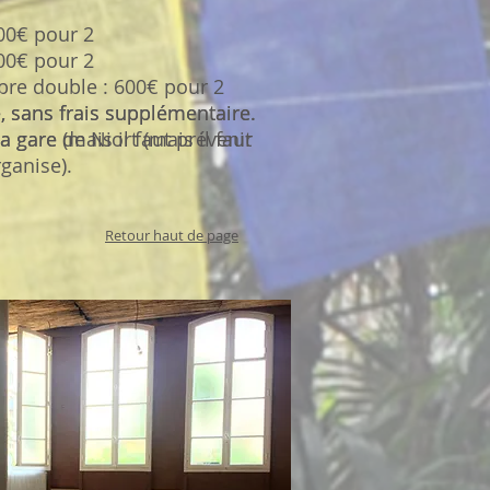
00€ pour 2
00€ pour 2
bre double : 600€ pour 2
e, sans frais supplémentaire.
e, sans frais supplémentaire.
gare (mais il faut prévenir
gare de Niort (mais il faut
ganise).
Retour haut de page