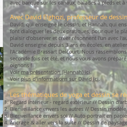
avec barque sur les canaux, balades à pieds et à 
avec barque sur les canaux, balades à pieds et à 
Avec David Elghozi, professeur de dess
Avec David Elghozi, professeur de dess
David, qui enseigne le dessin, et Hannah, qui en
David, qui enseigne le dessin, et Hannah, qui en
font dialoguer les deux pratiques, pour que le pla
font dialoguer les deux pratiques, pour que le pla
plaisir d'observer et créer résonnent l'un avec l'a
plaisir d'observer et créer résonnent l'un avec l'a
David enseigne depuis 3 ans en écoles, en atelier
David enseigne depuis 3 ans en écoles, en atelier
l'Académie Brassart Delcourt. Nous rassemblon
l'Académie Brassart Delcourt. Nous rassemblon
seconde fois cet été, et nous vous avons prépar
seconde fois cet été, et nous vous avons prépar
oignons !
oignons !
Voir ma présentation (Hannah) ici.
Voir
ma présentation (Hannah) ici
.
Voir plus d'informations sur David ici.
Voir
plus d'informations sur David ici
.
Les thématiques de yoga et dessin se r
Les thématiques de yoga et dessin se r
Regard intérieur - regard extérieur // Dessin d'ar
Regard intérieur - regard extérieur // Dessin d'ar
Bienveillance envers les autres // Dessin modèle 
Bienveillance envers les autres // Dessin modèle 
Bienveillance envers soi // Auto-portrait en pap
Bienveillance envers soi // Auto-portrait en pap
Ancrage & aller vers la suite // Dessin de paysage
Ancrage & aller vers la suite // Dessin de paysage