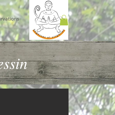
ervations
ssin