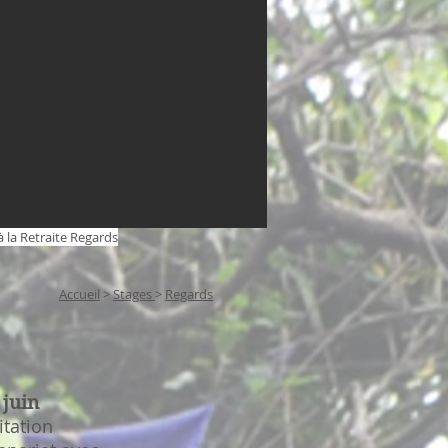
à la Retraite Regards
Accueil
>
Stages
>
Regards
 juin
itation