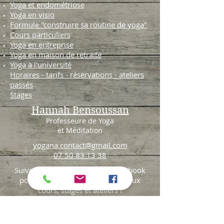
Yoga et endométriose
Yoga en visio
Formule "construire sa routine de yoga"
Cours particuliers
Yoga en entreprise
Yoga en maison de retraite
Yoga à l'université
Horaires - tarifs - réservations - ateliers
passés
Stages
Hannah Bensoussan
Professeure de Yoga
et Méditation
yogana.contact@gmail.com
07 50 83 13 38
Suivez-moi sur Instagram et Facebook
pour être au courant des nouveaux
cours, stages et ateliers !