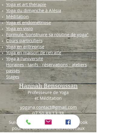
Yoga et art thérapie
Yoga du dimanche à Alésia
Méditation
Yoga et endométriose
Yoga en visio
Formule "construire sa routine de yoga"
Cours particuliers
Yoga en entreprise
Yoga en maison de retraite
Yoga à l'université
Horaires - tarifs - réservations - ateliers
passés
Stages
Hannah Bensoussan
Professeure de Yoga
et Méditation
yogana.contact@gmail.com
07 50 83 13 38
Suivez-moi sur Instagram et Facebook
pour être au courant des nouveaux
cours, stages et ateliers !