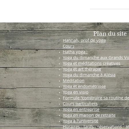
Plan du site
Hannah, prof de yoga
Cours
Hatha yoga :
Yoga du dimanche aux Grands Vo
Yoga et méditations créatives
Yoga et art thérapie
Yoga du dimanche à Alésia
Méditation
Yoga et endométriose
Yoga en visio
Formule "construire sa routine d
Cours particuliers
Yoga en entreprise
Yoga en maison de retraite
Yoga à l'université
Horaires - tarifs - réservations - a