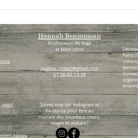
Hannah Bensoussan
Professeure de Yoga
Découv
et Méditation
Paris (
votre 
isins
bienvei
yogana.contact@gmail.com
Contact
07 50 83 13 38
organis
ensemb
e yoga"
Suivez-moi sur Instagram et
Facebook pour être au
courant des nouveaux cours,
stages et ateliers !
teliers passés