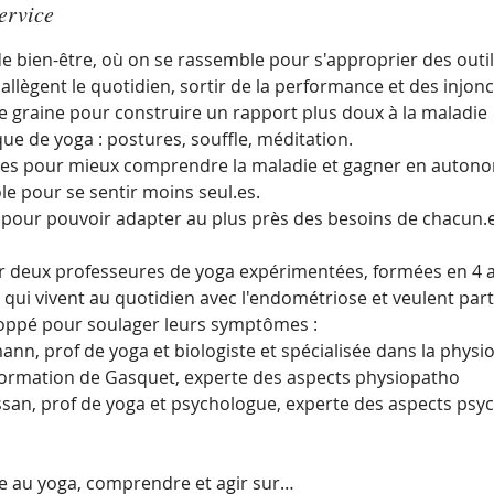
ervice
e bien-être, où on se rassemble pour s'approprier des outil
llègent le quotidien, sortir de la performance et des injonct
 graine pour construire un rapport plus doux à la maladie
ique de yoga : postures, souffle, méditation.
ques pour mieux comprendre la maladie et gagner en autono
le pour se sentir moins seul.es.
 pour pouvoir adapter au plus près des besoins de chacun.e
ar deux professeures de yoga expérimentées, formées en 4 a
 qui vivent au quotidien avec l'endométriose et veulent part
loppé pour soulager leurs symptômes :
n, prof de yoga et biologiste et spécialisée dans la physio
 formation de Gasquet, experte des aspects physiopatho
an, prof de yoga et psychologue, experte des aspects psy
e au yoga, comprendre et agir sur…