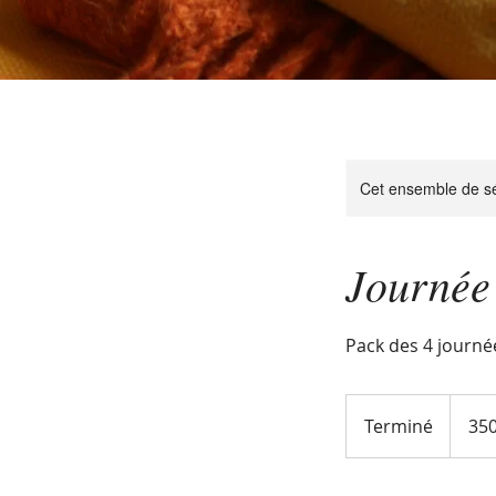
Cet ensemble de sé
Journée
Pack des 4 journ
350
euros
Terminé
T
350
e
r