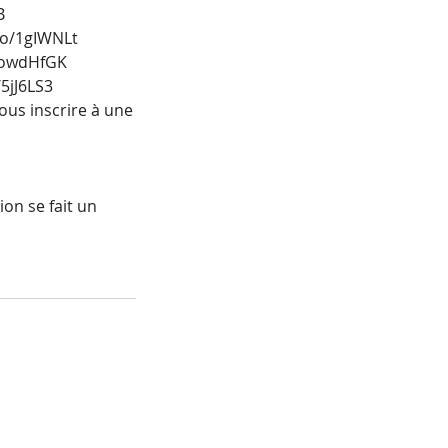
B
.to/1gIWNLt
to/owdHfGK
/5jJ6LS3
ous inscrire à une
on se fait un