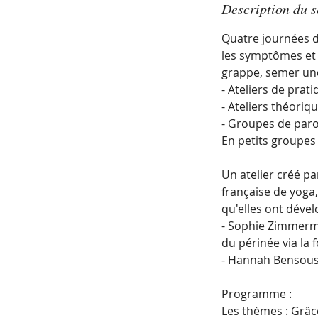
m
Description du s
i
Quatre journées d
n
les symptômes et a
é
grappe, semer une
- Ateliers de prat
- Ateliers théori
- Groupes de paro
En petits groupes
Un atelier créé p
française de yoga,
qu'elles ont déve
- Sophie Zimmerman
du périnée via la
- Hannah Bensouss
Programme :
Les thèmes : Grâc